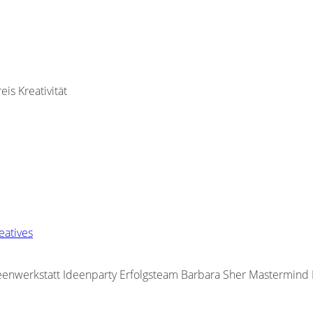
is Kreativität
eatives
deenwerkstatt Ideenparty Erfolgsteam Barbara Sher Mastermind 